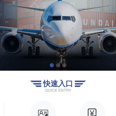
快速入口


QUICK ENTRY

