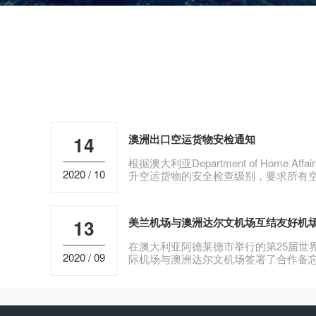
14
澳洲出口空运货物安检通知
根据澳大利亚Department of Home Af
2020 / 10
升空运货物的安全检查级别，要求所有
须由RACA认证的机构
13
美兰机场与澳洲达尔文机场互结友好机
在澳大利亚阿德莱德市举行的第25届世
2020 / 09
际机场与澳洲达尔文机场签署了合作备
空签署“海口釜山”航线合作意向书，进
化合作，全力建设4小时、8小时飞行经