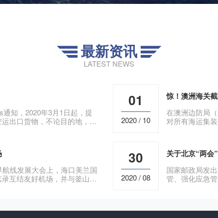
最新资讯


LATEST NEWS
01
惊！澳洲海关截
fairs通知，2020年3月1日起，提
在澳洲边防局（
2020 / 10
空运出口货物，不论目的地，必
对所有海运集装
一只从中国运
场
30
关于北京“两会
界航线发展大会上，海口美兰国
国家邮政局发出
2020 / 08
忘录互结友好机场，并与釜山航
管、强化应急管
一步推进与世界各国及地区的深
工作作出具体部
济圈。