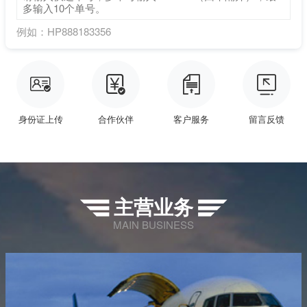
例如：HP888183356




身份证上传
合作伙伴
客户服务
留言反馈
主营业务


MAIN BUSINESS