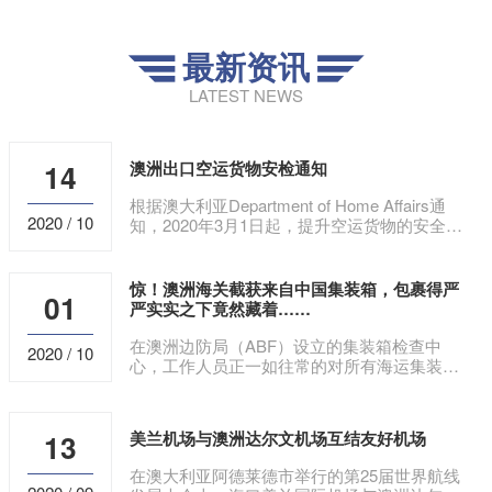
最新资讯


LATEST NEWS
14
澳洲出口空运货物安检通知
根据澳大利亚Department of Home Affairs通
2020 / 10
知，2020年3月1日起，提升空运货物的安全检
查级别，要求所有空运出口货物，不论目的
地，必须由RACA认证的机构
惊！澳洲海关截获来自中国集装箱，包裹得严
01
严实实之下竟然藏着……
在澳洲边防局（ABF）设立的集装箱检查中
2020 / 10
心，工作人员正一如往常的对所有海运集装箱
进行X光扫描检查。就在一切都有条不紊的进
行时，一只从中国运来的集装箱却引起了所有
人的注意。
13
美兰机场与澳洲达尔文机场互结友好机场
在澳大利亚阿德莱德市举行的第25届世界航线