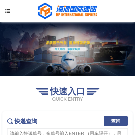

快速入口


QUICK ENTRY
快递查询
查询
