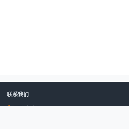
联系我们
西区总部地址：12 Wallace Ave Point Cook VIC 3030
东区揽收中心：11 Howleys Rd Notting Hill VIC 3168
西区揽收中心：10 Linmax Ct Point Cook VIC 3030