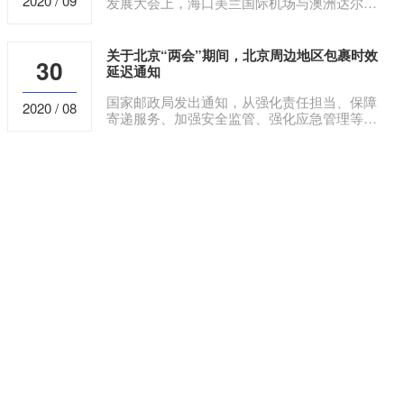
2020 / 09
发展大会上，海口美兰国际机场与澳洲达尔文
机场签署了合作备忘录互结友好机场，并与釜
山航空签署“海口釜山”航线合作意向书，进一
步推进与世界各国及地区的深化合作，全力建
关于北京“两会”期间，北京周边地区包裹时效
30
设4小时、8小时飞行经济圈。
延迟通知
国家邮政局发出通知，从强化责任担当、保障
2020 / 08
寄递服务、加强安全监管、强化应急管理等方
面，对切实做好全国两会期间寄递安全服务保
障工作作出具体部署。